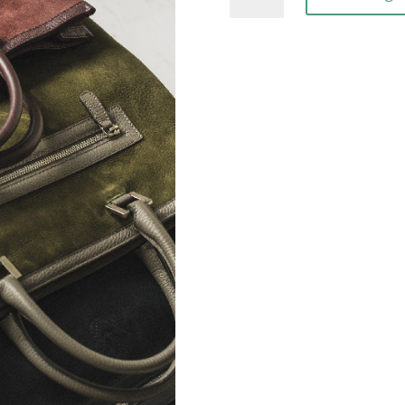
Cemere
aantal