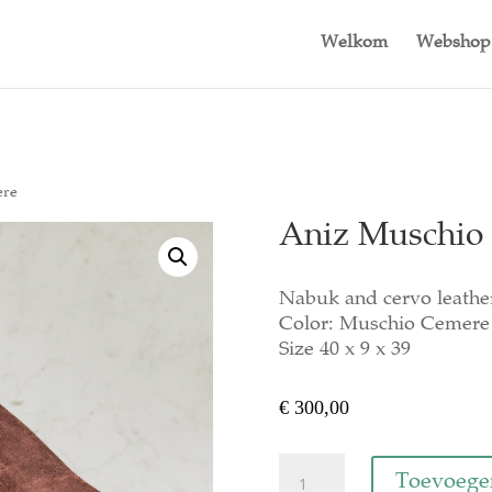
Welkom
Webshop
ere
Aniz Muschio
Nabuk and cervo leathe
Color: Muschio Cemere
Size 40 x 9 x 39
€
300,00
Aniz
Toevoege
Muschio